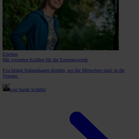
Erleben
Mit vereinten Kräften für die Energiewende
Eva bringt Solaranlagen dorthin, wo die Menschen sind: in die
Vereine.
von Sarah Schäfer