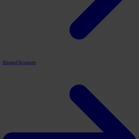
BürgerÖkostrom