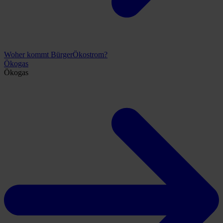
Woher kommt BürgerÖkostrom?
Ökogas
Ökogas