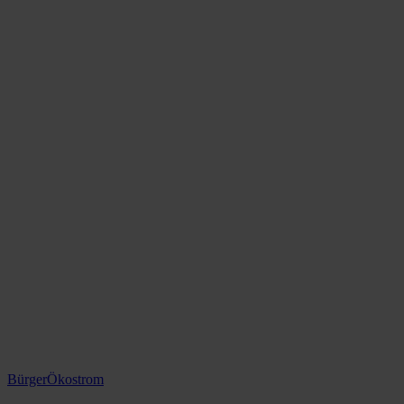
BürgerÖkostrom