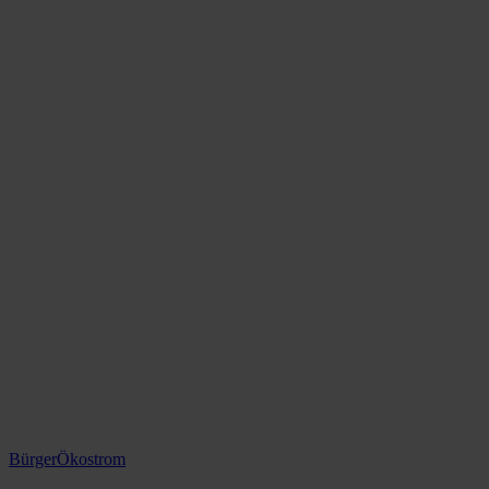
BürgerÖkostrom