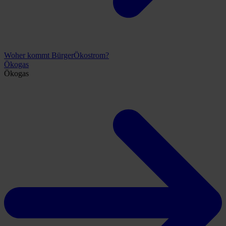
Woher kommt BürgerÖkostrom?
Ökogas
Ökogas