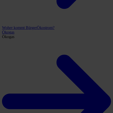
Woher kommt BürgerÖkostrom?
Ökogas
Ökogas