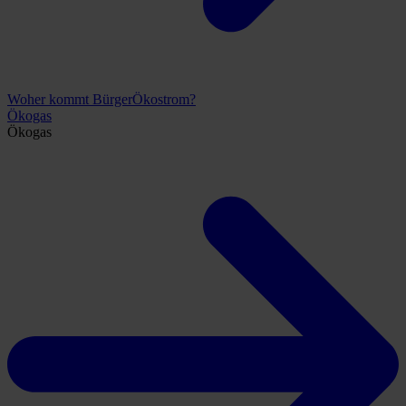
Woher kommt BürgerÖkostrom?
Ökogas
Ökogas