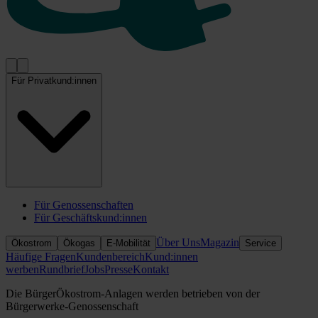
Für Privatkund:innen
Für Genossenschaften
Für Geschäftskund:innen
Über Uns
Magazin
Ökostrom
Ökogas
E-Mobilität
Service
Häufige Fragen
Kundenbereich
Kund:innen
werben
Rundbrief
Jobs
Presse
Kontakt
Die BürgerÖkostrom-Anlagen werden betrieben von der
Bürgerwerke-Genossenschaft