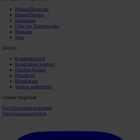
BürgerÖkostrom
BürgerÖkogas
Heizstrom
Über die Bürgerwerke
Magazin
Jobs
Service
Kundenbereich
Kund:innen werben
Häufige Fragen
Rundbrief
Kündigung
Vertrag widerrufen
Unsere Angebote
Für Geschäftskund:innen
Für Genossenschaften