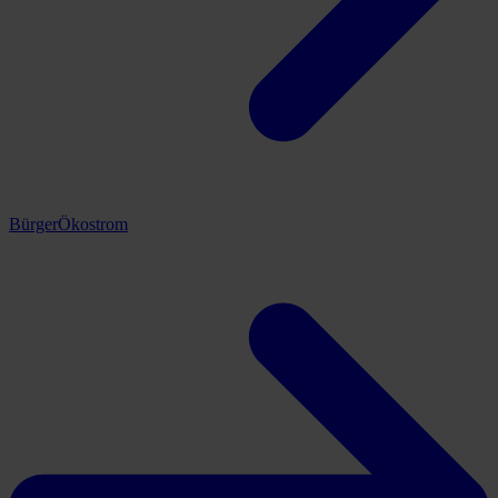
BürgerÖkostrom