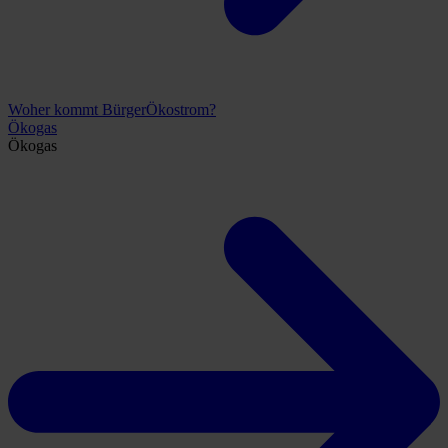
Woher kommt BürgerÖkostrom?
Ökogas
Ökogas