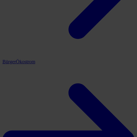
BürgerÖkostrom