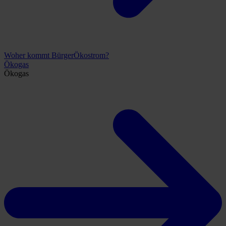
Woher kommt BürgerÖkostrom?
Ökogas
Ökogas