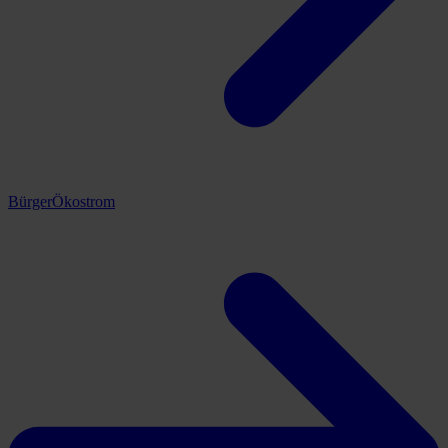
BürgerÖkostrom