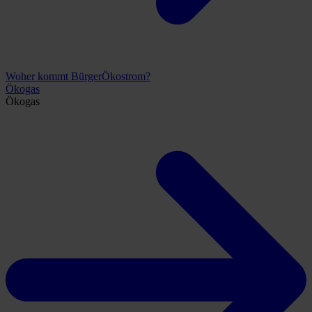
Woher kommt BürgerÖkostrom?
Ökogas
Ökogas