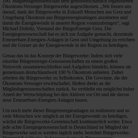
100. Mitgliedsgenossenschaft dem genossenschaftlich organisierten
Ökostrom-Versorger Bürgerwerke angeschlossen. „Wir freuen uns
darauf, dank der Bürgerwerke in Zukunft Menschen aus Gera und
Umgebung Ökostrom aus Bürgerenergieanlagen anzubieten und
damit die Energiewende in unserer Region voranzubringen“, sagt
Michael Dobritz, Vorstand der BürgerEnergie Gera. Die
Energiegenossenschaft hat es sich zur Aufgabe gemacht, dezentrale
Erneuerbare-Energien-Anlagen in Gera und Umgebung zu errichten
und die Geraer an der Energiewende in der Region zu beteiligen.
Genau das ist das Konzept der Bürgerwerke: Indem sich viele
einzelne Bürgerenergie-Genossenschaften zu einem großen
Netzwerk zusammenschließen und Aufgaben bündeln, können sie
gemeinsam deutschlandweit 100 % Ökostrom anbieten. Dabei
arbeiten die Bürgerwerke zu Selbstkosten. Die Gewinne, die der
Ökostrom-Versorger erwirtschaftet, fließen direkt an die
Mitgliedsgenossenschaften zurück. So verbleibt ein möglichst hoher
Anteil der Wertschöpfung bei den Aktiven vor Ort und die davon
neue Erneuerbare-Energien-Anlagen bauen.
Um noch mehr dieser Bürgerenergieanlagen zu realisieren und so
viele Menschen wie möglich an der Energiewende zu beteiligen,
wächst die Bürgerwerke-Gemeinschaft kontinuierlich weiter. Etwa
jede achte Energiegenossenschaft in Deutschland ist Mitglied der
Bürgerwerke und es werden täglich mehr, berichtet Bürgerwerke-