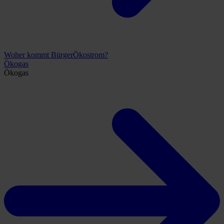
Woher kommt BürgerÖkostrom?
Ökogas
Ökogas