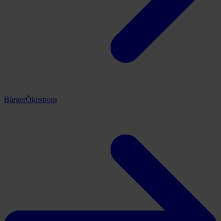
BürgerÖkostrom