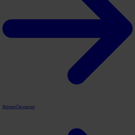
BürgerÖkostrom