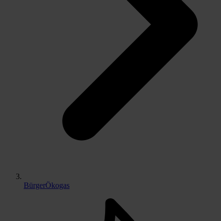
BürgerÖkogas