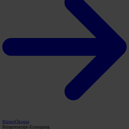
BürgerÖkogas
Bürgerenergie-Erzeugung