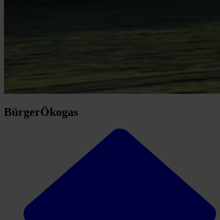
BürgerÖkogas