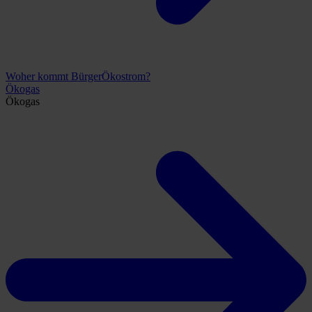
Woher kommt BürgerÖkostrom?
Ökogas
Ökogas