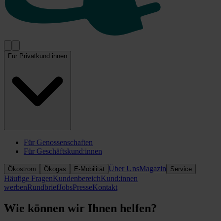
Für Privatkund:innen
Für Genossenschaften
Für Geschäftskund:innen
Über Uns
Magazin
Ökostrom
Ökogas
E-Mobilität
Service
Häufige Fragen
Kundenbereich
Kund:innen
werben
Rundbrief
Jobs
Presse
Kontakt
Wie können wir Ihnen helfen?