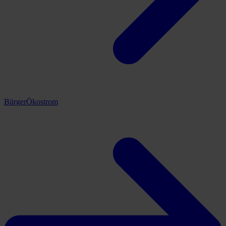
BürgerÖkostrom