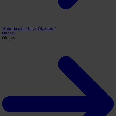
Woher kommt BürgerÖkostrom?
Ökogas
Ökogas