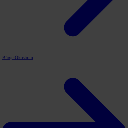
BürgerÖkostrom